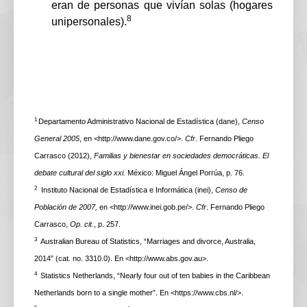
eran de personas que vivían solas (hogares
8
unipersonales).
1
Departamento Administrativo Nacional de Estadística (dane),
Censo
General 2005
, en <
http://www.dane.gov.co/>.
Cfr
. Fernando Pliego
Carrasco (2012),
Familias y bienestar en sociedades democráticas. El
debate
cultural del siglo xxi.
México: Miguel Ángel Porrúa, p. 76.
2
Instituto Nacional de Estadística e Informática (inei),
Censo de
Población de 2007,
en <
http://www.inei.gob.pe/>.
Cfr
. Fernando Pliego
Carrasco,
Op. cit.
, p. 257.
3
Australian Bureau of Statistics, “Marriages and divorce, Australia,
2014” (cat. no. 3310.0). En <
http://www.abs.gov.au>.
4
Statistics Netherlands, “Nearly four out of ten babies in the Caribbean
Netherlands born to a single mother”. En <
https://www.cbs.nl/>.